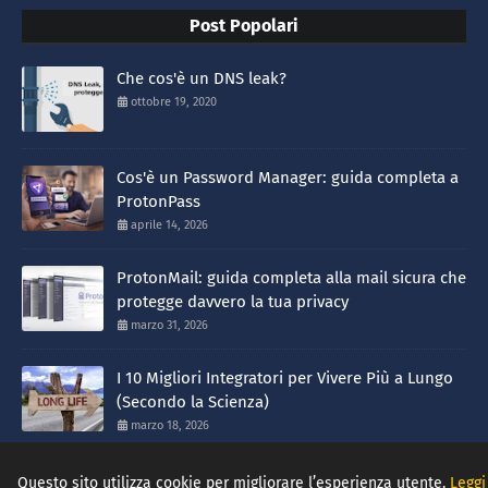
Post Popolari
Che cos'è un DNS leak?
ottobre 19, 2020
Cos'è un Password Manager: guida completa a
ProtonPass
aprile 14, 2026
ProtonMail: guida completa alla mail sicura che
protegge davvero la tua privacy
marzo 31, 2026
I 10 Migliori Integratori per Vivere Più a Lungo
(Secondo la Scienza)
marzo 18, 2026
HOME
CHI SIAMO
CONTATTACI
NEWSLETTER
Questo sito utilizza cookie per migliorare l’esperienza utente.
Leggi