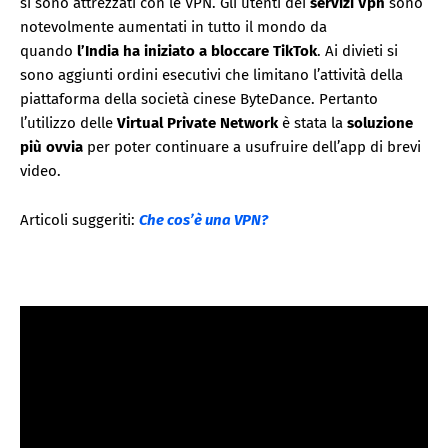
si sono attrezzati con le VPN. Gli utenti dei
servizi Vpn
sono
notevolmente aumentati in tutto il mondo da
quando
l’India ha iniziato a bloccare
TikTok
. Ai divieti si
sono aggiunti ordini esecutivi che limitano l’attività della
piattaforma della società cinese ByteDance. Pertanto
l’utilizzo delle
Virtual Private Network
è stata la
soluzione
più ovvia
per poter continuare a usufruire dell’app di brevi
video.
Articoli suggeriti:
Che cos’è una VPN?