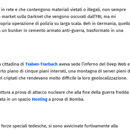
 in rete e che contengono materiali vietati o illegali, non sempre
i o market sulla Darknet che vengono oscurati dall’FBI, ma mi
opria operazione di polizia su larga scala. Beh in Germania, quell
a un bunker in cemento armato anti-guerra, trasformato in una
a cittadina di
Traben-Trarbach
aveva sede l’inferno del Deep Web e
to piano di cinque piani interrati, una montagna di server pieni d
el criptati che rendevano molto difficile la loro geolocalizzazione.
ttura a prova di attacco nucleare che alla fine della guerra fredda
mata in un spazio
Hosting
a prova di Bomba.
 forze speciali tedesche, si sono avvicinate furtivamente alla