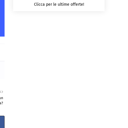
Clicca per le ultime offerte!
A
un
a?