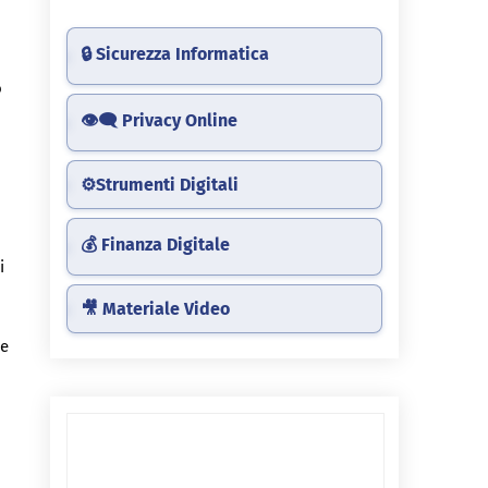
🔒 Sicurezza Informatica
o
👁️‍🗨️ Privacy Online
⚙️Strumenti Digitali
💰 Finanza Digitale
i
🎥 Materiale Video
 e