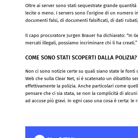
Oltre ai server sono stati sequestrate grande quantità di
lecite o meno. I servers sono l’origine di un numero ind
documenti falsi, di documenti falsificati, di dati ruba
Il capo procuratore Jurgen Brauer ha dichiarato: “In G
mercati illegali, possiamo incriminare chi li ha creati.”
COME SONO STATI SCOPERTI DALLA POLIZIA?
Non ci sono notizie certe su quali siano state le fonti
Web che sulla Clear Net, si è scatenato un dibattito se
effettivamente la polizia. Anche particolari come quello
pensare che ci sia stata, se non la complicità di alcu
ad accuse più gravi. In ogni caso una cosa è certa: le 