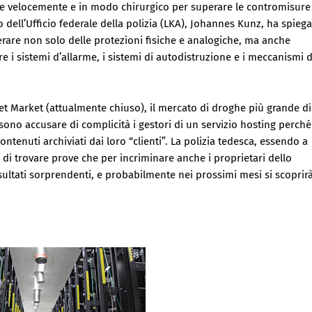
uire velocemente e in modo chirurgico per superare le contromisure
o dell’Ufficio federale della polizia (LKA), Johannes Kunz, ha spieg
rare non solo delle protezioni fisiche e analogiche, ma anche
re i sistemi d’allarme, i sistemi di autodistruzione e i meccanismi d
et Market (attualmente chiuso), il mercato di droghe più grande di
ssono accusare di complicità i gestori di un servizio hosting perché
tenuti archiviati dai loro “clienti”. La polizia tedesca, essendo a
di trovare prove che per incriminare anche i proprietari dello
isultati sorprendenti, e probabilmente nei prossimi mesi si scoprir