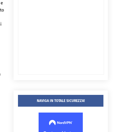
 e
ato
i
à
NAVIGA IN TOTALE SICUREZZA!